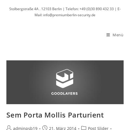
Zum
Stolbergstraße 4A . 12103 Berlin | Telefon: +49 (0)30 890 432 33 | E-
Inhalt
Mail: info@premiumberlin-security.de
springen
Menü
Sem Porta Mollis Parturient
Beitrags-
Beitrag
Beitrags-
adminpsb19
21. März 2014
Post Slider