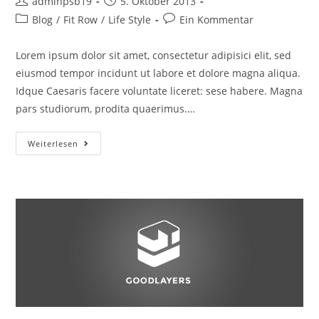
Beitrags-
Beitrag
adminpsb19
5. Oktober 2013
Autor:
veröffentlicht:
Beitrags-
Beitrags-
Blog
/
Fit Row
/
Life Style
Ein Kommentar
Kategorie:
Kommentare:
Lorem ipsum dolor sit amet, consectetur adipisici elit, sed
eiusmod tempor incidunt ut labore et dolore magna aliqua.
Idque Caesaris facere voluntate liceret: sese habere. Magna
pars studiorum, prodita quaerimus.…
Standard
Weiterlesen
Post
Format
Title