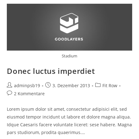
Stadium
Donec luctus imperdiet
Beitrags-
Beitrag
Beitrags-
adminpsb19
3. Dezember 2013
Fit Row
Autor:
veröffentlicht:
Kategorie:
Beitrags-
2 Kommentare
Kommentare:
Lorem ipsum dolor sit amet, consectetur adipisici elit, sed
eiusmod tempor incidunt ut labore et dolore magna aliqua.
Idque Caesaris facere voluntate liceret: sese habere. Magna
pars studiorum, prodita quaerimus.…