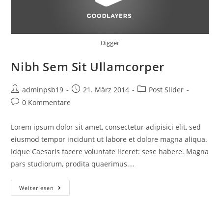
Digger
Nibh Sem Sit Ullamcorper
Beitrags-
Beitrag
Beitrags-
adminpsb19
21. März 2014
Post Slider
Autor:
veröffentlicht:
Kategorie:
Beitrags-
0 Kommentare
Kommentare:
Lorem ipsum dolor sit amet, consectetur adipisici elit, sed
eiusmod tempor incidunt ut labore et dolore magna aliqua.
Idque Caesaris facere voluntate liceret: sese habere. Magna
pars studiorum, prodita quaerimus.…
Nibh
Weiterlesen
Sem
Sit
Ullamcorper