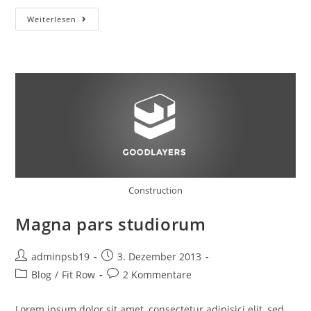
Donec
Weiterlesen
Luctus
Imperdiet
Construction
Magna pars studiorum
Beitrags-
Beitrag
adminpsb19
3. Dezember 2013
Autor:
veröffentlicht:
Beitrags-
Beitrags-
Blog
/
Fit Row
2 Kommentare
Kategorie:
Kommentare:
Lorem ipsum dolor sit amet, consectetur adipisici elit, sed