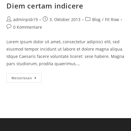
Diem certam indicere
Beitrags-
Beitrag
Beitrags-
adminpsb19
3. Oktober 2013
Blog
/
Fit Row
Autor:
veröffentlicht:
Kategorie:
Beitrags-
0 Kommentare
Kommentare:
Lorem ipsum dolor sit amet, consectetur adipisici elit, sed
eiusmod tempor incidunt ut labore et dolore magna aliqua.
Idque Caesaris facere voluntate liceret: sese habere. Magna
pars studiorum, prodita quaerimus.…
Diem
Weiterlesen
Certam
Indicere