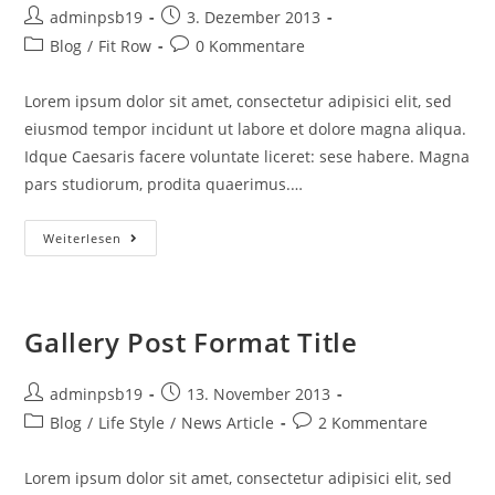
Beitrags-
Beitrag
adminpsb19
3. Dezember 2013
Autor:
veröffentlicht:
Beitrags-
Beitrags-
Blog
/
Fit Row
0 Kommentare
Kategorie:
Kommentare:
Lorem ipsum dolor sit amet, consectetur adipisici elit, sed
eiusmod tempor incidunt ut labore et dolore magna aliqua.
Idque Caesaris facere voluntate liceret: sese habere. Magna
pars studiorum, prodita quaerimus.…
Sedial
Weiterlesen
Eiusmod
Tempor
Gallery Post Format Title
Beitrags-
Beitrag
adminpsb19
13. November 2013
Autor:
veröffentlicht:
Beitrags-
Beitrags-
Blog
/
Life Style
/
News Article
2 Kommentare
Kategorie:
Kommentare:
Lorem ipsum dolor sit amet, consectetur adipisici elit, sed