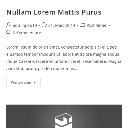
Nullam Lorem Mattis Purus
Beitrags-
Beitrag
Beitrags-
adminpsb19
21. März 2014
Post Slider
Autor:
veröffentlicht:
Kategorie:
Beitrags-
0 Kommentare
Kommentare:
Lorem ipsum dolor sit amet, consectetur adipisici elit, sed
eiusmod tempor incidunt ut labore et dolore magna aliqua.
Idque Caesaris facere voluntate liceret: sese habere. Magna
pars studiorum, prodita quaerimus.…
Nullam
Weiterlesen
Lorem
Mattis
Purus