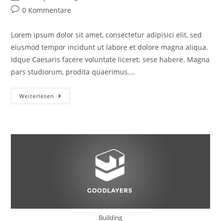
Autor:
veröffentlicht:
Kategorie:
Beitrags-
0 Kommentare
Kommentare:
Lorem ipsum dolor sit amet, consectetur adipisici elit, sed
eiusmod tempor incidunt ut labore et dolore magna aliqua.
Idque Caesaris facere voluntate liceret: sese habere. Magna
pars studiorum, prodita quaerimus.…
Sem
Weiterlesen
Porta
Mollis
Parturient
Building