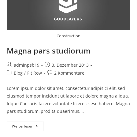
Construction
Magna pars studiorum
Beitrags-
Beitrag
adminpsb19
3. Dezember 2013
Autor:
veröffentlicht:
Beitrags-
Beitrags-
Blog
/
Fit Row
2 Kommentare
Kategorie:
Kommentare:
Lorem ipsum dolor sit amet, consectetur adipisici elit, sed
eiusmod tempor incidunt ut labore et dolore magna aliqua.
Idque Caesaris facere voluntate liceret: sese habere. Magna
pars studiorum, prodita quaerimus.…
Magna
Weiterlesen
Pars
Studiorum