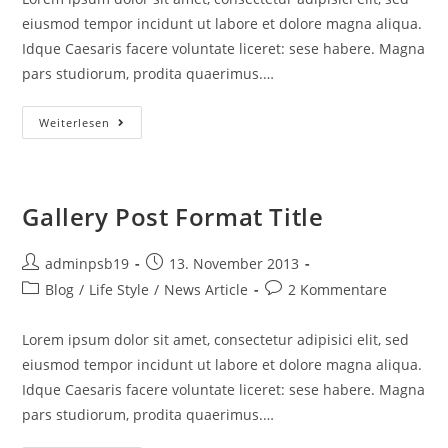
eiusmod tempor incidunt ut labore et dolore magna aliqua.
Idque Caesaris facere voluntate liceret: sese habere. Magna
pars studiorum, prodita quaerimus.…
Eiusmod
Weiterlesen
Tempor
Incidunt
Gallery Post Format Title
Beitrags-
Beitrag
adminpsb19
13. November 2013
Autor:
veröffentlicht:
Beitrags-
Beitrags-
Blog
/
Life Style
/
News Article
2 Kommentare
Kategorie:
Kommentare:
Lorem ipsum dolor sit amet, consectetur adipisici elit, sed
eiusmod tempor incidunt ut labore et dolore magna aliqua.
Idque Caesaris facere voluntate liceret: sese habere. Magna
pars studiorum, prodita quaerimus.…