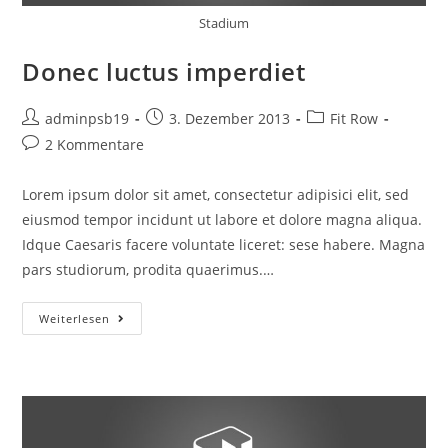
Stadium
Donec luctus imperdiet
Beitrags-
Beitrag
Beitrags-
adminpsb19
3. Dezember 2013
Fit Row
Autor:
veröffentlicht:
Kategorie:
Beitrags-
2 Kommentare
Kommentare:
Lorem ipsum dolor sit amet, consectetur adipisici elit, sed
eiusmod tempor incidunt ut labore et dolore magna aliqua.
Idque Caesaris facere voluntate liceret: sese habere. Magna
pars studiorum, prodita quaerimus.…
Donec
Weiterlesen
Luctus
Imperdiet