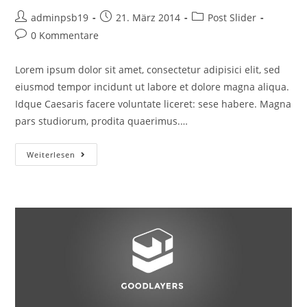
Beitrags-
Beitrag
Beitrags-
adminpsb19
21. März 2014
Post Slider
Autor:
veröffentlicht:
Kategorie:
Beitrags-
0 Kommentare
Kommentare:
Lorem ipsum dolor sit amet, consectetur adipisici elit, sed
eiusmod tempor incidunt ut labore et dolore magna aliqua.
Idque Caesaris facere voluntate liceret: sese habere. Magna
pars studiorum, prodita quaerimus.…
Nibh
Weiterlesen
Sem
Sit
Ullamcorper