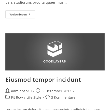
pars studiorum, prodita quaerimus.…
Sedial
Weiterlesen
Eiusmod
Tempor
Eiusmod tempor incidunt
Beitrags-
Beitrag
adminpsb19
3. Dezember 2013
Autor:
veröffentlicht:
Beitrags-
Beitrags-
Fit Row
/
Life Style
3 Kommentare
Kategorie:
Kommentare:
Lorem ipsum dolor sit amet, consectetur adipisici elit, sed