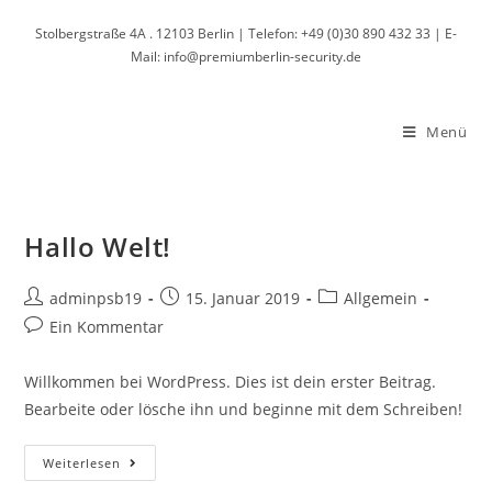
Zum
Stolbergstraße 4A . 12103 Berlin | Telefon: +49 (0)30 890 432 33 | E-
Inhalt
Mail: info@premiumberlin-security.de
springen
Menü
Hallo Welt!
Beitrags-
Beitrag
Beitrags-
adminpsb19
15. Januar 2019
Allgemein
Autor:
veröffentlicht:
Kategorie:
Beitrags-
Ein Kommentar
Kommentare:
Willkommen bei WordPress. Dies ist dein erster Beitrag.
Bearbeite oder lösche ihn und beginne mit dem Schreiben!
Hallo
Weiterlesen
Welt!