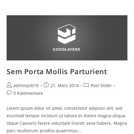
Sem Porta Mollis Parturient
Beitrags-
Beitrag
Beitrags-
adminpsb19
21. März 2014
Post Slider
Autor:
veröffentlicht:
Kategorie:
Beitrags-
0 Kommentare
Kommentare:
Lorem ipsum dolor sit amet, consectetur adipisici elit, sed
eiusmod tempor incidunt ut labore et dolore magna aliqua.
Idque Caesaris facere voluntate liceret: sese habere. Magna
pars studiorum, prodita quaerimus.…