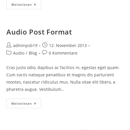
Gallery
Weiterlesen
Post
Format
Title
Audio Post Format
Beitrags-
Beitrag
adminpsb19
12. November 2013
Autor:
veröffentlicht:
Beitrags-
Beitrags-
Audio
/
Blog
0 Kommentare
Kategorie:
Kommentare:
Cras justo odio, dapibus ac facilisis in, egestas eget quam.
Cum sociis natoque penatibus et magnis dis parturient
montes, nascetur ridiculus mus. Nulla vitae elit libero, a
pharetra augue. Vestibulum…
Audio
Weiterlesen
Post
Format