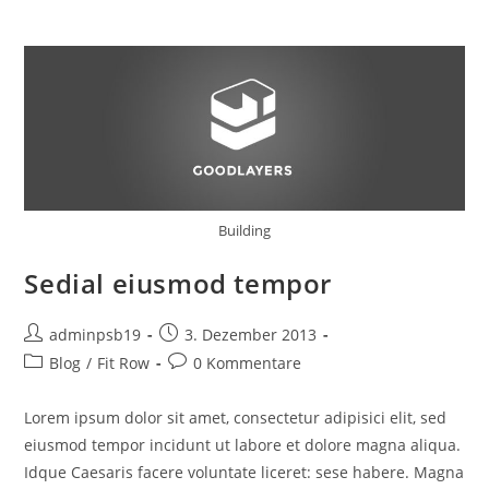
Building
Sedial eiusmod tempor
Beitrags-
Beitrag
adminpsb19
3. Dezember 2013
Autor:
veröffentlicht:
Beitrags-
Beitrags-
Blog
/
Fit Row
0 Kommentare
Kategorie:
Kommentare:
Lorem ipsum dolor sit amet, consectetur adipisici elit, sed
eiusmod tempor incidunt ut labore et dolore magna aliqua.
Idque Caesaris facere voluntate liceret: sese habere. Magna