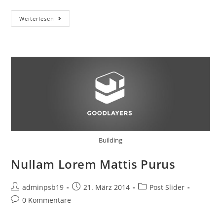
Sem
Weiterlesen
Porta
Mollis
Parturient
Building
Nullam Lorem Mattis Purus
Beitrags-
Beitrag
Beitrags-
adminpsb19
21. März 2014
Post Slider
Autor:
veröffentlicht:
Kategorie:
Beitrags-
0 Kommentare
Kommentare: