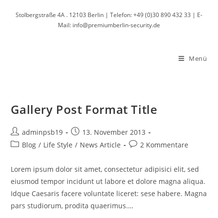
Zum
Stolbergstraße 4A . 12103 Berlin | Telefon: +49 (0)30 890 432 33 | E-
Inhalt
Mail: info@premiumberlin-security.de
springen
Menü
Gallery Post Format Title
Beitrags-
Beitrag
adminpsb19
13. November 2013
Autor:
veröffentlicht:
Beitrags-
Beitrags-
Blog
/
Life Style
/
News Article
2 Kommentare
Kategorie:
Kommentare:
Lorem ipsum dolor sit amet, consectetur adipisici elit, sed
eiusmod tempor incidunt ut labore et dolore magna aliqua.
Idque Caesaris facere voluntate liceret: sese habere. Magna
pars studiorum, prodita quaerimus.…