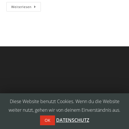
Gallery
Weiterlesen
Post
Format
Title
Diese Website benutzt Cookies. Wenn du die Website
Copyright Premium Berlin Security
weiter nutzt, gehen wir von deinem Einverständnis aus.
DATENSCHUTZ
OK