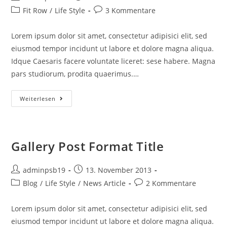
Autor:
veröffentlicht:
Beitrags-
Beitrags-
Fit Row
/
Life Style
3 Kommentare
Kategorie:
Kommentare:
Lorem ipsum dolor sit amet, consectetur adipisici elit, sed
eiusmod tempor incidunt ut labore et dolore magna aliqua.
Idque Caesaris facere voluntate liceret: sese habere. Magna
pars studiorum, prodita quaerimus.…
Eiusmod
Weiterlesen
Tempor
Incidunt
Gallery Post Format Title
Beitrags-
Beitrag
adminpsb19
13. November 2013
Autor:
veröffentlicht:
Beitrags-
Beitrags-
Blog
/
Life Style
/
News Article
2 Kommentare
Kategorie:
Kommentare:
Lorem ipsum dolor sit amet, consectetur adipisici elit, sed
eiusmod tempor incidunt ut labore et dolore magna aliqua.