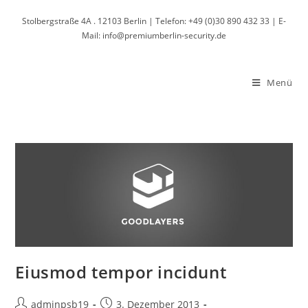
Zum
Stolbergstraße 4A . 12103 Berlin | Telefon: +49 (0)30 890 432 33 | E-
Inhalt
Mail: info@premiumberlin-security.de
springen
Menü
Eiusmod tempor incidunt
Beitrags-
Beitrag
adminpsb19
3. Dezember 2013