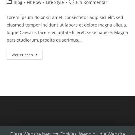
Autor:
veröffentlicht:
Beitrags-
Beitrags-
Blog
/
Fit Row
/
Life Style
Ein Kommentar
Kategorie:
Kommentare:
Lorem ipsum dolor sit amet, consectetur adipisici elit, sed
eiusmod tempor incidunt ut labore et dolore magna aliqua.
Idque Caesaris facere voluntate liceret: sese habere. Magna
pars studiorum, prodita quaerimus.…
Standard
Weiterlesen
Post
Format
Title
Diese Website benutzt Cookies. Wenn du die Website