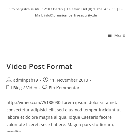
Zum
Stolbergstraße 4A . 12103 Berlin | Telefon: +49 (0)30 890 432 33 | E-
Inhalt
Mail: info@premiumberlin-security.de
springen
Menü
Video Post Format
Beitrags-
Beitrag
adminpsb19
11. November 2013
Autor:
veröffentlicht:
Beitrags-
Beitrags-
Blog
/
Video
Ein Kommentar
Kategorie:
Kommentare:
http://vimeo.com/75188030 Lorem ipsum dolor sit amet,
consectetur adipisici elit, sed eiusmod tempor incidunt ut
labore et dolore magna aliqua. Idque Caesaris facere
voluntate liceret: sese habere. Magna pars studiorum,
prodita…