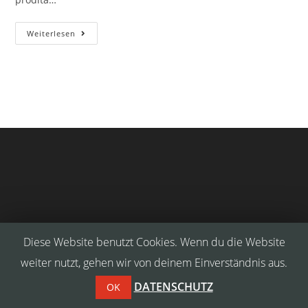
Video
Weiterlesen
Post
Format
Diese Website benutzt Cookies. Wenn du die Website
weiter nutzt, gehen wir von deinem Einverständnis aus.
Copyright Premium Berlin Security
DATENSCHUTZ
OK