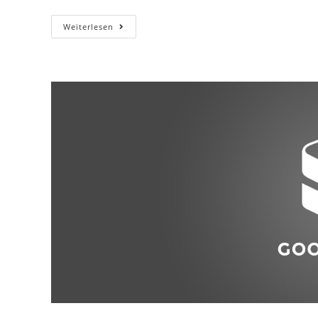
Nihilne
Weiterlesen
Te
Nocturnu