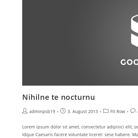
Nihilne te nocturnu
Beitrags-
Beitrag
Beitrags-
Bei
adminpsb19
3. August 2013
Fit Row
Autor:
veröffentlicht:
Kategorie:
Kom
Lorem ipsum dolor sit amet, consectetur adipisici elit,
Idque Caesaris facere voluntate liceret: sese habere. 