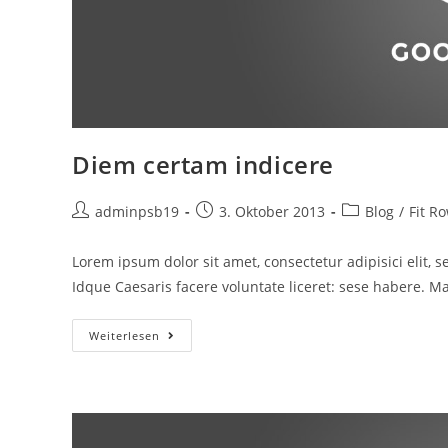
Diem certam indicere
Beitrags-
Beitrag
Beitrags-
adminpsb19
3. Oktober 2013
Blog
/
Fit R
Autor:
veröffentlicht:
Kategorie:
Lorem ipsum dolor sit amet, consectetur adipisici elit,
Idque Caesaris facere voluntate liceret: sese habere. 
Diem
Weiterlesen
Certam
Indicere